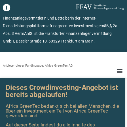
Finanzanlagevermittlerin und Betreiberin der Internet-
Dienstleistungsplattform africagreentec.investments gemäß § 2a
Abs. 3 VermAnlG ist die Frankfurter Finanzanlagenvermittlung
GmbH, Baseler Straße 10, 60329 Frankfurt am Main.
Anbieter dieser Fundingpage: Africa GreenTec AG
Dieses Crowdinvesting-Angebot ist
bereits abgelaufen!
Africa GreenTec bedankt sich bei allen Menschen, die
über ein Investment ein Teil von Africa GreenTec
geworden sind!
Auf dieser Seite findest du alle Inhalte des