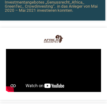
Investmentangebotes „
Genussrecht_Africa_
GreenTec_ Crowdinvesting“,
in das Anleger von Mai
2020 – Mai 2021 investieren konnten.