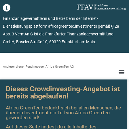
Finanzanlagevermittlerin und Betreiberin der Internet-
Dienstleistungsplattform africagreentec.investments gemäß § 2a
Abs. 3 VermAnlG ist die Frankfurter Finanzanlagenvermittlung
GmbH, Baseler Straße 10, 60329 Frankfurt am Main.
Anbieter dieser Fundingpage: Africa GreenTec AG
Dieses Crowdinvesting-Angebot ist
bereits abgelaufen!
Africa GreenTec bedankt sich bei allen Menschen, die
über ein Investment ein Teil von Africa GreenTec
geworden sind!
Auf dieser Seite findest du alle Inhalte des