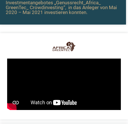
Investmentangebotes „
Genussrecht_Africa_
GreenTec_ Crowdinvesting“,
in das Anleger von Mai
2020 – Mai 2021 investieren konnten.