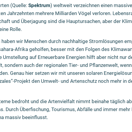
arten (Quelle:
Spektrum
) weltweit verzeichnen einen massi
zten Jahrzehnten mehrere Milliarden Vögel verloren. Lebens
schaft und Überjagung sind die Hauptursachen, aber der Kli
ine Rolle.
ern haben wir Menschen durch nachhaltige Stromlösungen e
ahara-Afrika geholfen, besser mit den Folgen des Klimawa
 Umstellung auf Erneuerbare Energien hilft aber nicht nur
, sondern auch der regionalen Tier- und Pflanzenwelt, wen
en. Genau hier setzen wir mit unseren solaren Energielösu
ales”-Projekt den Umwelt- und Artenschutz noch mehr in d
eme bedroht und die Artenvielfalt nimmt beinahe täglich ab.
as. Durch Überfischung, Tourismus, Abfälle und immer mehr
na massiv beeinflusst.