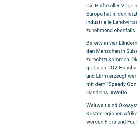
Die Hälfte aller Vogel
Europa hat in den let
industrielle Landwirt
zunehmend ebenfalls e
Bereits in vier Länd
den Menschen in Subs
zurechtzukommen. Die
globalen CO2-Haushalt
und Lärm erzeugt werd
mit dem “Speedy Gonz
Handelns. #WeDo
Weltweit sind Ökosyst
Küstenregionen Afrik
werden Flora und Fau