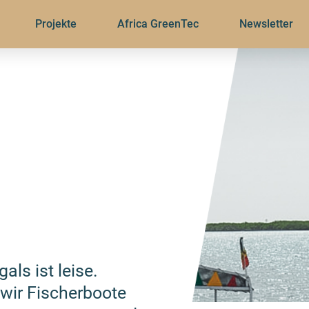
Projekte
Africa GreenTec
Newsletter
s
als ist leise.
wir Fischerboote