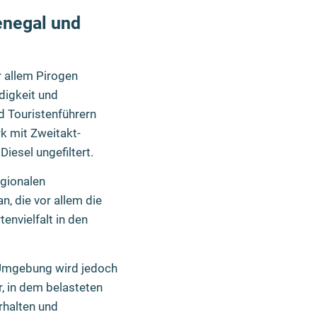
enegal und
r allem Pirogen
ndigkeit und
d Touristenführern
rk mit Zweitakt-
iesel ungefiltert.
egionalen
, die vor allem die
envielfalt in den
 Umgebung wird jedoch
, in dem belasteten
rhalten und