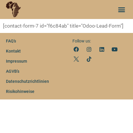
[contact-form-7 id="f6c84ab" title="Odoo-Lead-Form"]
FAQ’s
Follow us:
Kontakt
Impressum
AGVB’s
Datenschutzrichtlinien
Risikohinweise